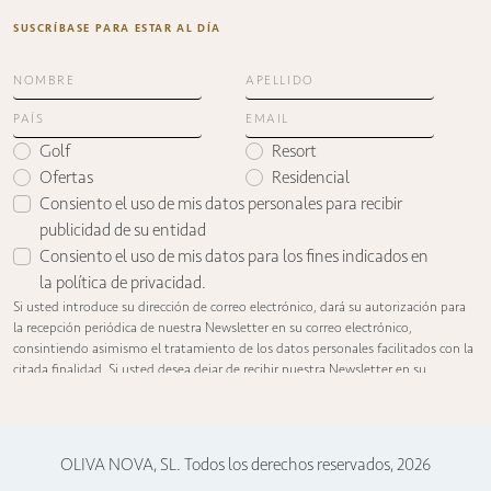
SUSCRÍBASE PARA ESTAR AL DÍA
Golf
Resort
Ofertas
Residencial
Consiento el uso de mis datos personales para recibir
publicidad de su entidad
Consiento el uso de mis datos para los fines indicados en
la
política de privacidad
.
Si usted introduce su dirección de correo electrónico, dará su autorización para
la recepción periódica de nuestra Newsletter en su correo electrónico,
consintiendo asimismo el tratamiento de los datos personales facilitados con la
citada finalidad. Si usted desea dejar de recibir nuestra Newsletter en su
dirección de correo electrónico, puede oponerse en cualquier momento al
tratamiento de sus datos con fines informativos remitiendo un mensaje de
correo electrónico, con el asunto “BAJA SUSCRIPCIÓN NEWSLETTER”, a la
siguiente dirección: info@olivanova.com
OLIVA NOVA, SL. Todos los derechos reservados,
2026
Puede dirigirse a nosotros para saber qué información tenemos sobre usted,