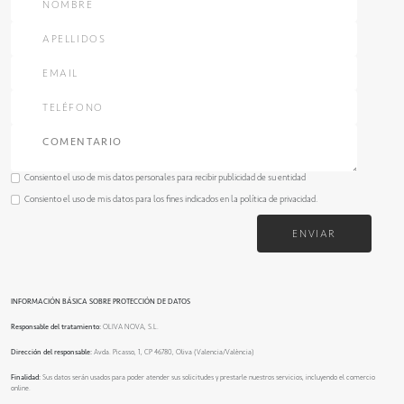
Consiento el uso de mis datos personales para recibir publicidad de su entidad
Consiento el uso de mis datos para los fines indicados en la
política de privacidad
.
ENVIAR
INFORMACIÓN BÁSICA SOBRE PROTECCIÓN DE DATOS
Responsable del tratamiento:
OLIVA NOVA, S.L.
Dirección del responsable:
Avda. Picasso, 1, CP 46780, Oliva (Valencia/València)
Finalidad:
Sus datos serán usados para poder atender sus solicitudes y prestarle nuestros servicios, incluyendo el comercio
online.