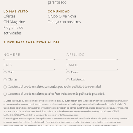
garantizado
LO MÁS VISTO
COMUNIDAD
Ofertas
Grupo Oliva Nova
ON Magazine
Trabaja con nosotros
Programa de
actividades
SUSCRÍBASE PARA ESTAR AL DÍA
Golf
Resort
Ofertas
Residencial
Consiento el uso de mis datos personales para recibir publicidad de su entidad
Consiento el uso de mis datos para los fines indicados en la
política de privacidad
.
Si usted introduce su dirección de correo electrónico, dará su autorización para la recepción periódica de nuestra Newsletter
en su correo electrónico, consintiendo asimismo el tratamiento de los datos personales facilitados con la citada finalidad. Si
usted desea dejar de recibir nuestra Newsletter en su dirección de correo electrónico, puede oponerse en cualquier momento
al tratamiento de sus datos con fines informativos remitiendo un mensaje de correo electrónico, con el asunto “BAJA
SUSCRIPCIÓN NEWSLETTER”, a la siguiente dirección: info@olivanova.com
Puede dirigirse a nosotros para saber qué información tenemos sobre usted, rectificarla, eliminarla y solicitar el traspaso de su
información a otra entidad (portabilidad). Para solicitar estos derechos, deberá realizar una solicitud escrita a nuestra
dirección, junto con una fotocopia de su DNI: OLIVA NOVA, S.L, Avda Picasso 1, CP 46780, Oliva (Valencia/València).
Si entiende que sus derechos han sido desatendidos, puede formular una reclamación en la AEPD (www.aepd.es).
Dispone de una información ampliada sobre el tratamiento de sus datos personales en el apartado “Política de Privacidad” de