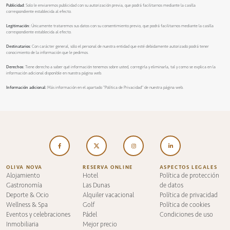
Publicidad:
Solo le enviaremos publicidad con su autorización previa, que podrá facilitarnos mediante la casilla
correspondiente establecida al efecto.
Legitimación:
Únicamente trataremos sus datos con su consentimiento previo, que podrá facilitarnos mediante la casilla
correspondiente establecida al efecto.
Destinatarios:
Con carácter general, sólo el personal de nuestra entidad que esté debidamente autorizado podrá tener
conocimiento de la información que le pedimos.
Derechos:
Tiene derecho a saber qué información tenemos sobre usted, corregirla y eliminarla, tal y como se explica en la
información adicional disponible en nuestra página web.
Información adicional:
Más información en el apartado
"Política de Privacidad"
de nuestra página web.
OLIVA NOVA
RESERVA ONLINE
ASPECTOS LEGALES
Alojamiento
Hotel
Política de protección
Gastronomía
Las Dunas
de datos
Deporte & Ocio
Alquiler vacacional
Política de privacidad
Wellness & Spa
Golf
Política de cookies
Eventos y celebraciones
Pádel
Condiciones de uso
Inmobiliaria
Mejor precio