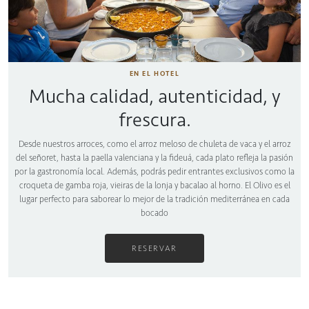
EN EL HOTEL
Mucha calidad, autenticidad, y
frescura.
Desde nuestros arroces, como el arroz meloso de chuleta de vaca y el arroz
del señoret, hasta la paella valenciana y la fideuá, cada plato refleja la pasión
por la gastronomía local. Además, podrás pedir entrantes exclusivos como la
croqueta de gamba roja, vieiras de la lonja y bacalao al horno. El Olivo es el
lugar perfecto para saborear lo mejor de la tradición mediterránea en cada
bocado
RESERVAR