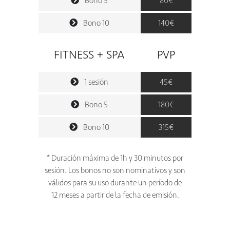
Bono 5
80€
Bono 10
140€
FITNESS + SPA
PVP
1 sesión
45€
Bono 5
180€
Bono 10
315€
* Duración máxima de 1h y 30 minutos por
sesión. Los bonos no son nominativos y son
válidos para su uso durante un período de
12 meses a partir de la fecha de emisión.