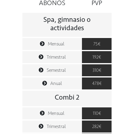
ABONOS
PVP
Spa, gimnasio o
actividades
Mensual
75€
Trimestral
192€
Semestral
310€
Anual
478€
Combi 2
Mensual
110€
Trimestral
282€