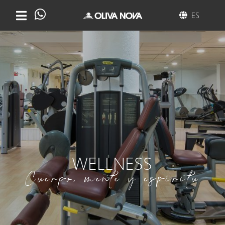
ES
WELLNESS
Cuerpo, mente y espíritu