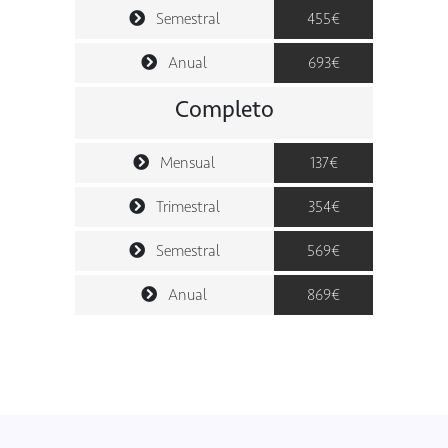
Semestral
455€
Anual
693€
Completo
Mensual
137€
Trimestral
354€
Semestral
569€
Anual
869€