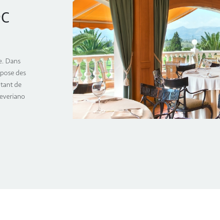
ec
e. Dans
opose des
itant de
Severiano