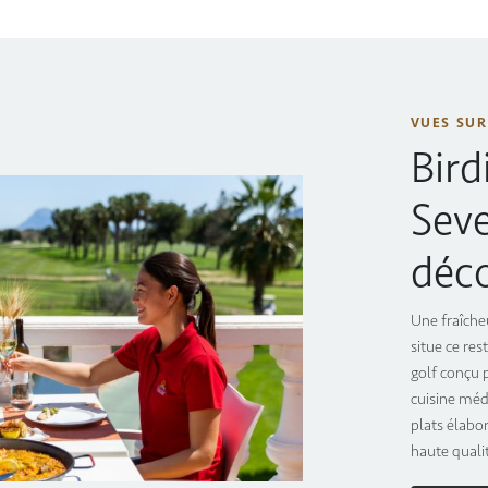
VUES SUR
Bird
Sev
déco
Une fraîche
situe ce re
golf conçu p
cuisine méd
plats élabor
haute quali