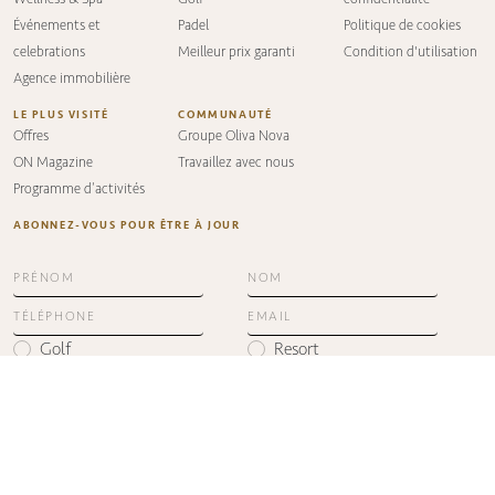
Événements et
Padel
Politique de cookies
celebrations
Meilleur prix garanti
Condition d'utilisation
Agence immobilière
LE PLUS VISITÉ
COMMUNAUTÉ
Offres
Groupe Oliva Nova
ON Magazine
Travaillez avec nous
Programme d’activités
ABONNEZ-VOUS POUR ÊTRE À JOUR
Golf
Resort
Offres
Agence immobilière
J’autorise l’utilisation de mes coordonnées pour recevoir
publicité de votre société.
J’autorise l’utilisation de mes coordonnées aux fins
indiquées dans la
politique de confidentialité